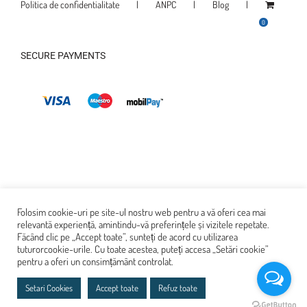
Politica de confidentialitate
ANPC
Blog
0
SECURE PAYMENTS
Folosim cookie-uri pe site-ul nostru web pentru a vă oferi cea mai
relevantă experiență, amintindu-vă preferințele și vizitele repetate.
Făcând clic pe „Accept toate”, sunteți de acord cu utilizarea
tuturorcookie-urile. Cu toate acestea, puteți accesa „Setări cookie”
pentru a oferi un consimțământ controlat.
© Copyright 2022. Toate drepturile rezervate
Setari Cookies
Accept toate
Refuz toate
Soft Step este marca inregistrata a SC MEB PROFESERV SRL