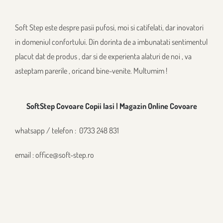
Soft Step este despre pasii pufosi, moi si catifelati, dar inovatori
in domeniul confortului. Din dorinta de a imbunatati sentimentul
placut dat de produs , dar si de experienta alaturi de noi , va
asteptam parerile , oricand bine-venite. Multumim !
SoftStep Covoare Copii Iasi
|
Magazin Online Covoare
whatsapp / telefon : 0733 248 831
email : office@soft-step.ro