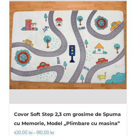
Opțiunile
pot
fi
alese
în
pagina
produsului.
Covor Soft Step 2,3 cm grosime de Spuma
cu Memorie, Model „Plimbare cu masina”
Interval
430,00
lei
–
910,00
lei