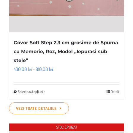
Covor Soft Step 2,3 cm grosime de Spuma
cu Memorie, Roz, Model „Iepurasi sub
stele”
Interval
430,00
lei
–
910,00
lei
de
prețuri:
Selectează opțiunile
Detalii
Acest
430,00 lei
produs
până
VEZI TOATE DETALIILE
are
la
mai
910,00 lei
multe
STOC EPUIZAT