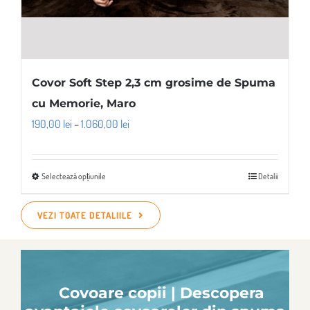
Covor Soft Step 2,3 cm grosime de Spuma
cu Memorie, Maro
Interval
190,00
lei
–
1.060,00
lei
de
prețuri:
Selectează opțiunile
Detalii
Acest
190,00 lei
produs
până
VEZI TOATE DETALIILE
are
la
mai
1.060,00 lei
multe
variații.
Covoare copii | Descopera
Opțiunile