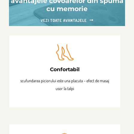
avantajele covoarelor din spuma
pot
cu memorie
fi
VEZI TOATE AVANTAJELE
alese
în
pagina
produsului.
Confortabil
scufundarea piciorului este una placuta – efect de masaj
usor la talpi