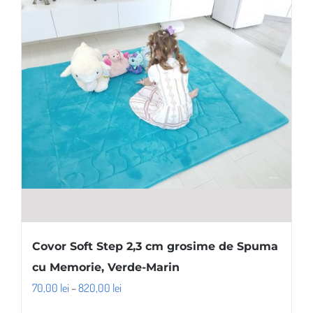
Opțiunile
pot
fi
alese
în
pagina
produsului.
Covor Soft Step 2,3 cm grosime de Spuma
cu Memorie, Verde-Marin
Interval
70,00
lei
–
820,00
lei
de