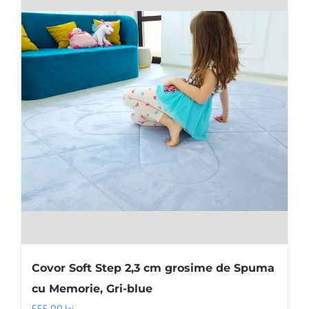
variații.
Opțiunile
pot
fi
alese
în
pagina
produsului.
Covor Soft Step 2,3 cm grosime de Spuma
cu Memorie, Gri-blue