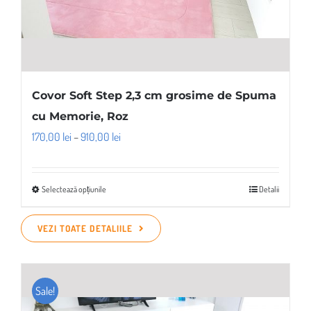
Covor Soft Step 2,3 cm grosime de Spuma
cu Memorie, Roz
Interval
170,00
lei
–
910,00
lei
de
prețuri:
Selectează opțiunile
Detalii
Acest
170,00 lei
produs
până
VEZI TOATE DETALIILE
are
la
mai
910,00 lei
multe
Sale!
variații.