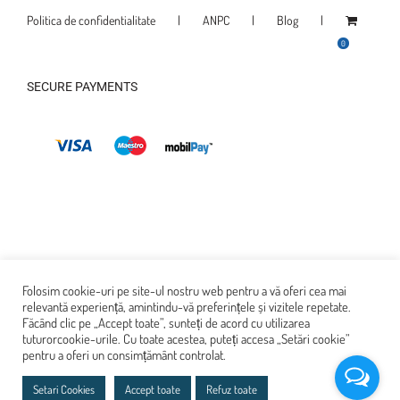
Politica de confidentialitate
ANPC
Blog
0
SECURE PAYMENTS
Folosim cookie-uri pe site-ul nostru web pentru a vă oferi cea mai
relevantă experiență, amintindu-vă preferințele și vizitele repetate.
Făcând clic pe „Accept toate”, sunteți de acord cu utilizarea
tuturorcookie-urile. Cu toate acestea, puteți accesa „Setări cookie”
pentru a oferi un consimțământ controlat.
© Copyright 2022. Toate drepturile rezervate
Setari Cookies
Accept toate
Refuz toate
Soft Step este marca inregistrata a SC MEB PROFESERV SRL