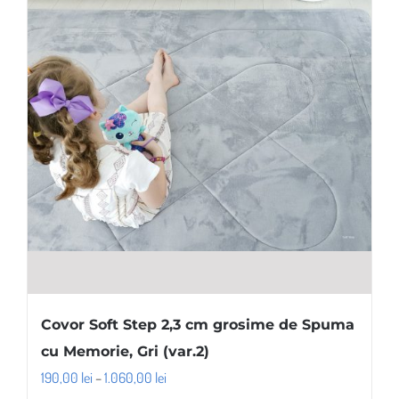
Opțiunile
pot
fi
alese
în
pagina
produsului.
Covor Soft Step 2,3 cm grosime de Spuma
cu Memorie, Gri (var.2)
Interval
190,00
lei
–
1.060,00
lei