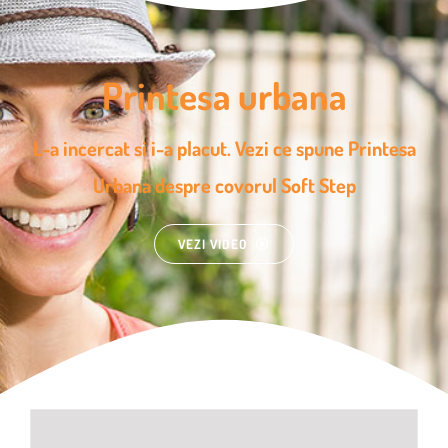
Printesa urbana
L-a incercat si i-a placut. Vezi ce spune Printesa
Urbana despre covorul Soft Step
VEZI VIDEO