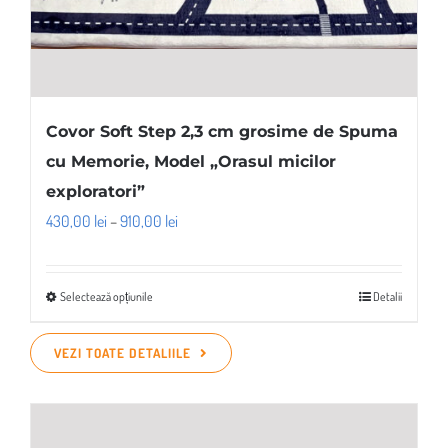
Covor Soft Step 2,3 cm grosime de Spuma
cu Memorie, Model „Orasul micilor
exploratori”
Interval
430,00
lei
–
910,00
lei
de
prețuri:
Selectează opțiunile
Detalii
Acest
430,00 lei
produs
până
VEZI TOATE DETALIILE
are
la
mai
910,00 lei
multe
variații.