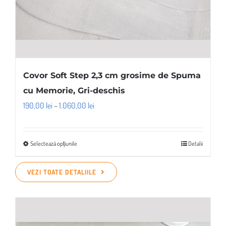
Covor Soft Step 2,3 cm grosime de Spuma
cu Memorie, Gri-deschis
Interval
190,00
lei
–
1.060,00
lei
de
prețuri:
Selectează opțiunile
Detalii
Acest
190,00 lei
produs
până
VEZI TOATE DETALIILE
are
la
mai
1.060,00 lei
multe
variații.