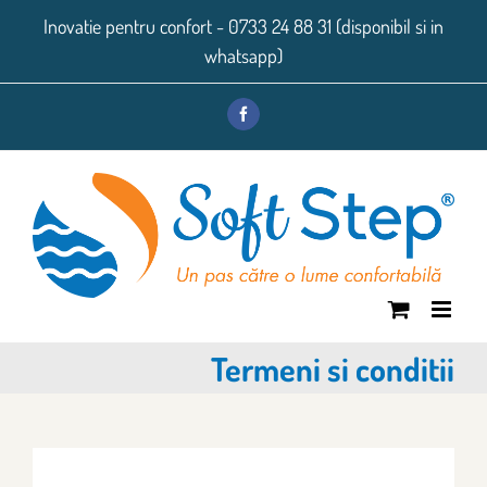
Skip
Inovatie pentru confort - 0733 24 88 31 (disponibil si in
to
whatsapp)
content
Facebook
Termeni si conditii