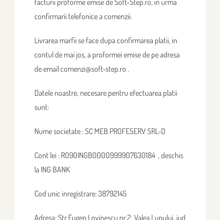
facturii proforme emise de Soft-Step.ro, in urma
confirmarii telefonice a comenzii.
Livrarea marfii se face dupa confirmarea platii, in
contul de mai jos, a proformei emise de pe adresa
de email comenzi@soft-step.ro .
Datele noastre, necesare pentru efectuarea platii
sunt:
Nume societate : SC MEB PROFESERV SRL-D
Cont lei : RO90INGB0000999907630184 , deschis
la ING BANK
Cod unic inregistrare: 38792145
Adresa: Str Eugen Lovinescu nr 2, Valea Lupului, jud