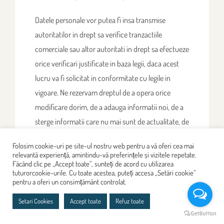
Datele personale vor putea fi insa transmise
autoritatilor in drept sa verifice tranzactiile
comerciale sau altor autoritati in drept sa efectueze
orice verificari justificate in baza legii, daca acest
lucru va fi solicitat in conformitate cu legile in
vigoare. Ne rezervam dreptul de a opera orice
modificare dorim, de a adauga informatii noi, de a
sterge informatii care nu mai sunt de actualitate, de
a schimba/actualiza fotografiile etc. fara a anunta
Folosim cookie-uri pe site-ul nostru web pentru a vă oferi cea mai
in prealabil utilizatorii.
relevantă experiență, amintindu-vă preferințele și vizitele repetate.
Făcând clic pe „Accept toate”, sunteți de acord cu utilizarea
tuturorcookie-urile. Cu toate acestea, puteți accesa „Setări cookie”
Aveti dreptul de a ne solicita corectarea, stergerea,
pentru a oferi un consimțământ controlat.
blocarea sau actualizarea acelor informatii care nu
Setari Cookies
Accept toate
Refuz toate
sunt conforme cu prevederile legii cu privire la
prelucrarea datelor cu caracter personal