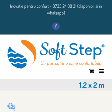
Skip
Inovatie pentru confort - 0733 24 88 31 (disponibil si in
to
whatsapp)
content
Facebook
1,2 x 2 m