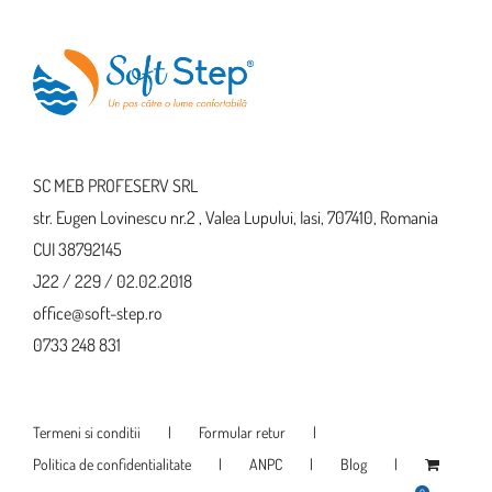
variații.
Opțiunile
pot
fi
alese
SC MEB PROFESERV SRL
în
str. Eugen Lovinescu nr.2 , Valea Lupului, Iasi, 707410, Romania
pagina
CUI 38792145
produsului.
J22 / 229 / 02.02.2018
office@soft-step.ro
0733 248 831
Termeni si conditii
Formular retur
Politica de confidentialitate
ANPC
Blog