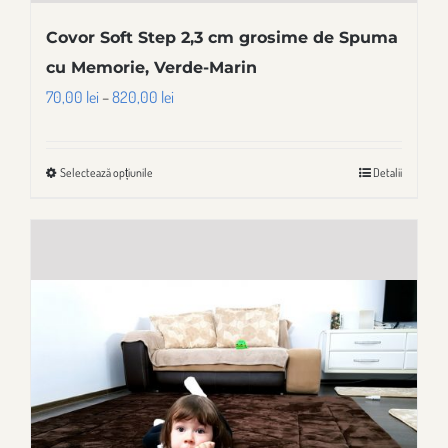
Covor Soft Step 2,3 cm grosime de Spuma
cu Memorie, Verde-Marin
Interval
70,00
lei
–
820,00
lei
de
prețuri:
Selectează opțiunile
Detalii
Acest
70,00 lei
produs
până
are
la
mai
820,00 lei
multe
variații.
Opțiunile
pot
fi
alese