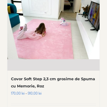
variații.
Opțiunile
pot
fi
alese
în
pagina
produsului.
Covor Soft Step 2,3 cm grosime de Spuma
cu Memorie, Roz
Interval
170,00
lei
–
910,00
lei
de
prețuri: