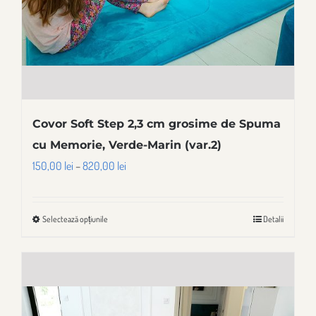
în
pagina
produsului.
Covor Soft Step 2,3 cm grosime de Spuma
cu Memorie, Verde-Marin (var.2)
Interval
150,00
lei
–
820,00
lei
de
prețuri:
Selectează opțiunile
Detalii
Acest
150,00 lei
produs
până
are
la
mai
820,00 lei
multe