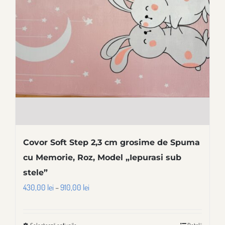
pot
fi
alese
în
pagina
produsului.
Covor Soft Step 2,3 cm grosime de Spuma
cu Memorie, Roz, Model „Iepurasi sub
stele”
Interval
430,00
lei
–
910,00
lei
de
prețuri: