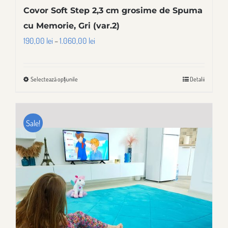
Covor Soft Step 2,3 cm grosime de Spuma
cu Memorie, Gri (var.2)
Interval
190,00
lei
–
1.060,00
lei
de
prețuri:
Selectează opțiunile
Detalii
Acest
190,00 lei
produs
până
are
la
Sale!
mai
1.060,00 lei
multe
variații.
Opțiunile
pot
fi
alese