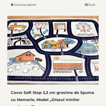
prețuri:
Selectează opțiunile
Detalii
Acest
190,00 lei
produs
până
are
la
mai
1.060,00 lei
multe
variații.
Opțiunile
pot
fi
alese
în
pagina
produsului.
Covor Soft Step 2,3 cm grosime de Spuma
cu Memorie, Model „Orasul micilor