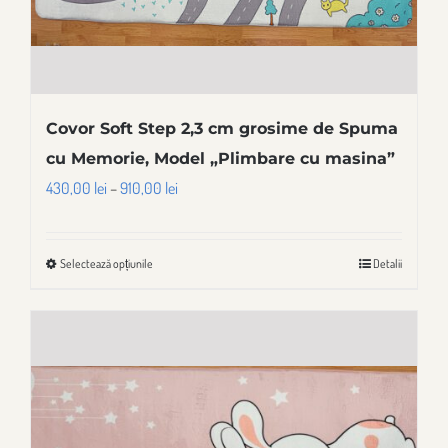
produsului.
Covor Soft Step 2,3 cm grosime de Spuma
cu Memorie, Model „Plimbare cu masina”
Interval
430,00
lei
–
910,00
lei
de
prețuri:
Selectează opțiunile
Detalii
Acest
430,00 lei
produs
până
are
la
mai
910,00 lei
multe
variații.
Opțiunile