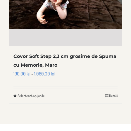
în
pagina
produsului.
Covor Soft Step 2,3 cm grosime de Spuma
cu Memorie, Maro
Interval
190,00
lei
–
1.060,00
lei
de
prețuri:
Selectează opțiunile
Detalii
Acest
190,00 lei
produs
până
are
la
mai
1.060,00 lei
multe