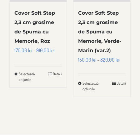
alese
alese
Covor Soft Step
Covor Soft Step
în
în
2,3 cm grosime
2,3 cm grosime
pagina
pagina
de Spuma cu
de Spuma cu
produsului.
produsului.
Memorie, Roz
Memorie, Verde-
Interval
170,00
lei
–
910,00
lei
Marin (var.2)
de
Interval
150,00
lei
–
820,00
lei
prețuri:
de
Selectează
Detalii
Acest
170,00 lei
prețuri:
opțiunile
Selectează
Detalii
produs
Acest
până
150,00 lei
opțiunile
are
produs
la
până
mai
are
910,00 lei
la
multe
mai
820,00 lei
variații.
multe
Opțiunile
variații.
pot
Opțiunile