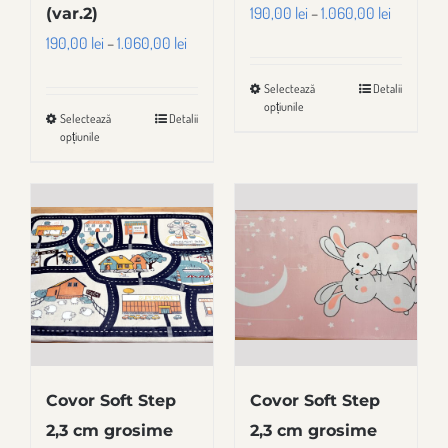
Interval
190,00
lei
–
1.060,00
lei
(var.2)
de
Interval
190,00
lei
–
1.060,00
lei
prețuri:
de
Selectează
Detalii
Acest
190,00 lei
prețuri:
opțiunile
Selectează
Detalii
produs
Acest
până
190,00 lei
opțiunile
are
produs
la
până
mai
are
1.060,00 
la
multe
mai
1.060,00 lei
variații.
multe
Opțiunile
variații.
pot
Opțiunile
fi
pot
alese
fi
în
alese
Covor Soft Step
Covor Soft Step
pagina
în
2,3 cm grosime
2,3 cm grosime
produsului.
pagina