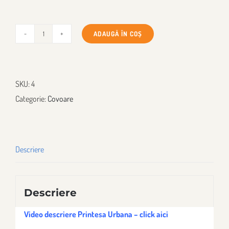
ADAUGĂ ÎN COȘ
Cantitate
Covor
Soft
SKU:
4
Step
Categorie:
Covoare
2,3
cm
grosime
de
Descriere
Spuma
cu
Memorie,
Descriere
Gri-
Video descriere Printesa Urbana – click aici
blue