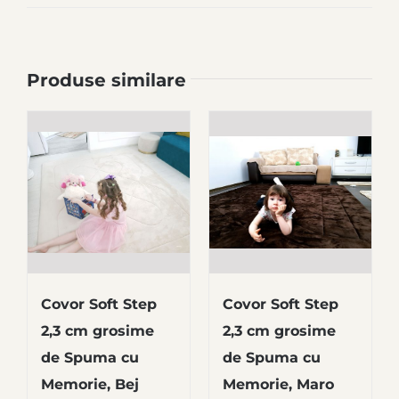
alese
în
pagina
Produse similare
produsului.
Covor Soft Step
Covor Soft Step
2,3 cm grosime
2,3 cm grosime
de Spuma cu
de Spuma cu
Memorie, Bej
Memorie, Maro