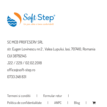
fi
pot
alese
fi
în
alese
pagina
în
produsului.
pagina
produsului.
SC MEB PROFESERV SRL
str. Eugen Lovinescu nr.2 , Valea Lupului, Iasi, 707410, Romania
CUI 38792145
J22 / 229 / 02.02.2018
office@soft-step.ro
0733 248 831
Termeni si conditii
Formular retur
Politica de confidentialitate
ANPC
Blog