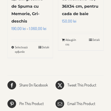
de Spuma cu
36X34 cm, pentru
Memorie, Gri-
cada de baie
150,00
lei
deschis
Interval
190,00
lei
–
1.060,00
lei
de
Adaugă în
Detalii
prețuri:
coș
Selectează
Detalii
Acest
190,00 lei
opțiunile
produs
până
are
la
mai
1.060,00 lei
multe
variații.
Share On Facebook
Tweet This Product
Opțiunile
pot
Pin This Product
Email This Product
fi