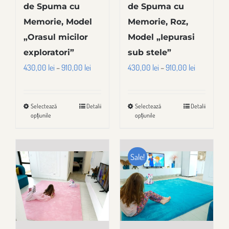
de Spuma cu
de Spuma cu
produsului.
Memorie, Model
Memorie, Roz,
„Orasul micilor
Model „Iepurasi
exploratori”
sub stele”
Interval
Interval
430,00
lei
–
910,00
lei
430,00
lei
–
910,00
lei
de
de
prețuri:
prețuri:
Selectează
Detalii
Selectează
Detalii
Acest
Acest
430,00 lei
430,00 lei
opțiunile
opțiunile
produs
produs
până
până
are
are
la
la
mai
mai
910,00 lei
910,00 lei
Sale!
multe
multe
variații.
variații.
Opțiunile
Opțiunile
pot
pot
fi
fi