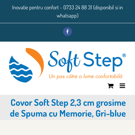
Skip
Inovatie pentru confort - 0733 24 88 31 (disponibil si in
to
whatsapp)
content
Facebook
Covor Soft Step 2,3 cm grosime
de Spuma cu Memorie, Gri-blue