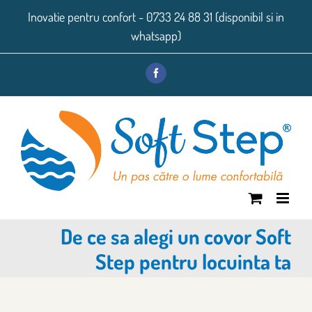
Skip
Inovatie pentru confort - 0733 24 88 31 (disponibil si in
to
whatsapp)
content
Facebook
De ce sa alegi un covor Soft
Step pentru locuinta ta