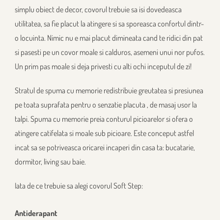
simplu obiect de decor, covorul trebuie sa isi dovedeasca
utilitatea, sa fie placut la atingere si sa sporeasca confortul dintr-
o locuinta. Nimic nu e mai placut dimineata cand te ridici din pat
si pasesti pe un covor moale si calduros, asemeni unui nor pufos.
Un prim pas moale si deja privesti cu alti ochi inceputul de zi!
Stratul de spuma cu memorie redistribuie greutatea si presiunea
pe toata suprafata pentru o senzatie placuta , de masaj usor la
talpi. Spuma cu memorie preia conturul picioarelor si ofera o
atingere catifelata si moale sub picioare. Este conceput astfel
incat sa se potriveasca oricarei incaperi din casa ta: bucatarie,
dormitor, living sau baie.
Iata de ce trebuie sa alegi covorul Soft Step:
Antiderapant