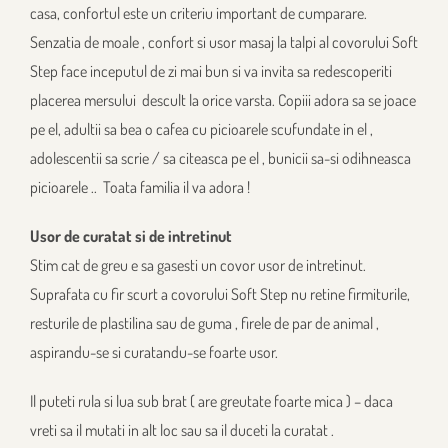
casa, confortul este un criteriu important de cumparare.
Senzatia de moale , confort si usor masaj la talpi al covorului Soft
Step face inceputul de zi mai bun si va invita sa redescoperiti
placerea mersului descult la orice varsta. Copiii adora sa se joace
pe el, adultii sa bea o cafea cu picioarele scufundate in el ,
adolescentii sa scrie / sa citeasca pe el , bunicii sa-si odihneasca
picioarele .. Toata familia il va adora !
Usor de curatat si de intretinut
Stim cat de greu e sa gasesti un covor usor de intretinut.
Suprafata cu fir scurt a covorului Soft Step nu retine firmiturile,
resturile de plastilina sau de guma , firele de par de animal ,
aspirandu-se si curatandu-se foarte usor.
Il puteti rula si lua sub brat ( are greutate foarte mica ) – daca
vreti sa il mutati in alt loc sau sa il duceti la curatat .